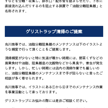
ずなどを分離・収集し、排水口・配水管を詰まらせたり、下水に
直接流れ込んだりするのを阻止する装置で「油脂分離阻集器」と
名称されます
。
グリストラップ清掃のご提案
烏川商事では、油脂分離阻集器のメンテナンスは下のイラストよ
うな頻度で行って頂くことをご提案します。
清掃頻度が少ないと特に気温が暖かい時期には、野菜くずなどの
廃棄食材や油脂、阻集器底の沈殿物などから異臭や、害虫が発生
します。しかし、忙しい時期には店内の清掃作業でも厳しいの
に、油脂分離阻集器のメンテナンスまで手が回らないと言ったご
相談が多く寄せられます。
烏川商事では、イラストにある①から④までのメンテナンス作業
を事業活動として承っております。
グリストラップにお悩みの際には是非ご相談ください。