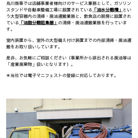
烏川商事では店舗事業者様向けのサービス業務として、ガソリン
スタンドや自動車整備工場に設置されている
「
油水分離槽」
とい
う大型容器内の清掃・廃油運搬業務と、飲食店の厨房に設置され
ている
「油脂分離阻集器」
の清掃・廃油運搬業務を行っていま
す。
室内装置から、室外の大型備え付け装置までの内部清掃・廃油運
搬をお取り扱いしています。
是非、お気軽にご相談ください（事業所から排出される廃油等は
「産業廃棄物」扱いとなります）。
＊当社では電子マニフェストの登録に対応しております。