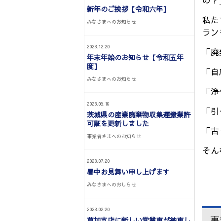
の？
新年のご挨拶【令和六年】
私た
みなさまへのお知らせ
ラン
2023.12.20
「廃
年末年始のお知らせ【令和五年
度】
「自
みなさまへのお知らせ
「浄
2023.08.16
「引
茨城県の産業廃棄物収集運搬業許
可証を更新しました
「古
事業者さまへのお知らせ
そん
2023.07.20
暑中お見舞い申し上げます
みなさまへのおしらせ
2023.02.20
事
草加支店に新しい営業車が納車し